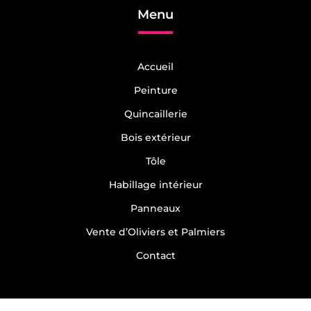
Quincaillerie Sablons
Menu
Quincaillerie Libourne
Quincaillerie Montpon-Ménestérol
Quincaillerie Izon
Quincaillerie Vayres
Quincaillerie Pomerol
Accueil
Quincaillerie Saint-Émilion
Quincaillerie Gours
Peinture
Quincaillerie
Bois extérieur
Tôle
Habillage intérieur
Panneaux
Vente d’Oliviers et Palmiers
Contact