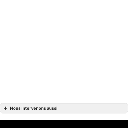
Nous intervenons aussi
Quincaillerie
Quincaillerie Camps-sur-l’Isle
Quincaillerie Saint-Seurin
Quincaillerie Coutras