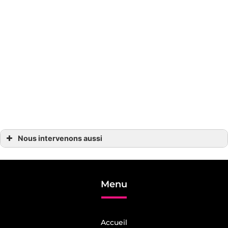
Nous intervenons aussi
Magasin de bricolage pas cher
Magasin de bricolage pas cher Camps-sur-l’Isle
Magasin de bricolage pas cher Saint-Seurin
Magasin de bricolage pas cher Coutras
Magasin de bricolage pas cher Sablons
Menu
Magasin de bricolage pas cher Izon
Magasin de bricolage pas cher Vayres
Magasin de bricolage pas cher Pomerol
Magasin de bricolage pas cher Libourne
Magasin de bricolage pas cher Montpon-Ménestérol
Accueil
Magasin de bricolage pas cher Saint-Émilion